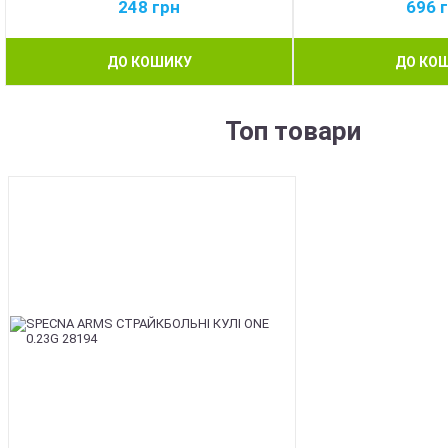
248
грн
696
ДО КОШИКУ
ДО КО
Топ товари
BEST