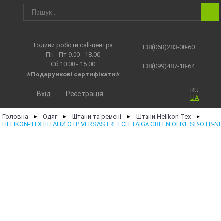
Години роботи call-центра
+38(068)283-00-60
Пн - Пт 9.00 - 18.00
Сб 10.00 - 15.00
+38(099)487-18-64
⭐Подарункові сертифікати⭐
RU
Вхід
Реєстрація
UA
Головна
Одяг
Штани та ремені
Штани Helikon-Tex
►
►
►
►
HELIKON-TEX ШТАНИ OTP VERSASTRETCH TAIGA GREEN OLIVE SP-OTP-NL