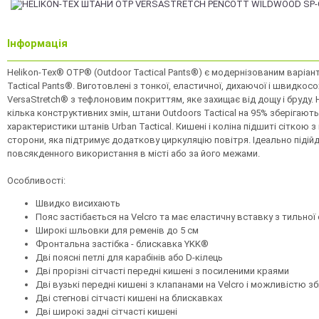
Інформація
Helikon-Tex® OTP® (Outdoor Tactical Pants®) є модернізованим варіан
Tactical Pants®. Виготовлені з тонкої, еластичної, дихаючої і швидкос
VersaStretch® з тефлоновим покриттям, яке захищає від дощу і бруду
кілька конструктивних змін, штани Outdoors Tactical на 95% зберігают
характеристики штанів Urban Tactical. Кишені і коліна підшиті сіткою з
сторони, яка підтримує додаткову циркуляцію повітря. Ідеально підій
повсякденного використання в місті або за його межами.
Особливості:
Швидко висихають
Пояс застібається на Velcro та має еластичну вставку з тильної
Широкі шльовки для ременів до 5 см
Фронтальна застібка - блискавка YKK®
Дві поясні петлі для карабінів або D-кілець
Дві прорізні сітчасті передні кишені з посиленими краями
Дві вузькі передні кишені з клапанами на Velcro і можливістю з
Дві стегнові сітчасті кишені на блискавках
Дві широкі задні сітчасті кишені