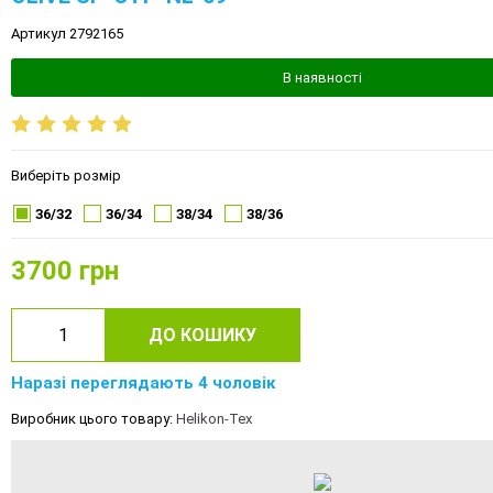
Артикул 2792165
В наявності
Виберіть розмір
36/32
36/34
38/34
38/36
3700
грн
ДО КОШИКУ
Наразі переглядають 4 чоловік
Виробник цього товару:
Helikon-Tex