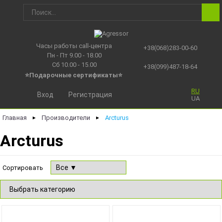
Часы работы call-центра
+38(068)283-00-60
Пн - Пт 9.00 - 18.00
Сб 10.00 - 15.00
+38(099)487-18-64
⭐Подарочные сертификаты
⭐
RU
Вход
Регистрация
UA
Главная
Производители
Arcturus
►
►
Arcturus
Сортировать