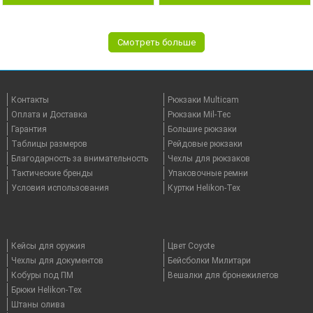
Смотреть больше
Контакты
Рюкзаки Multicam
Оплата и Доставка
Рюкзаки Mil-Tec
Гарантия
Большие рюкзаки
Таблицы размеров
Рейдовые рюкзаки
Благодарность за внимательность
Чехлы для рюкзаков
Тактические бренды
Упаковочные ремни
Условия использования
Куртки Helikon-Tex
Кейсы для оружия
Цвет Coyote
Чехлы для документов
Бейсболки Милитари
Кобуры под ПМ
Вешалки для бронежилетов
Брюки Helikon-Tex
Штаны олива