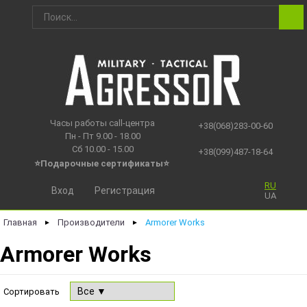
Часы работы call-центра
+38(068)283-00-60
Пн - Пт 9.00 - 18.00
Сб 10.00 - 15.00
+38(099)487-18-64
⭐Подарочные сертификаты
⭐
RU
Вход
Регистрация
UA
Главная
Производители
Armorer Works
►
►
Armorer Works
Сортировать