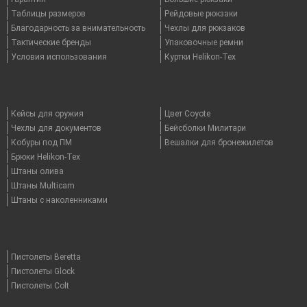
Таблицы размеров
Рейдовые рюкзаки
Благодарность за внимательность
Чехлы для рюкзаков
Тактические бренды
Упаковочные ремни
Условия использования
Куртки Helikon-Tex
Кейсы для оружия
Цвет Coyote
Чехлы для документов
Бейсболки Милитари
Кобуры под ПМ
Вешалки для бронежилетов
Брюки Helikon-Tex
Штаны олива
Штаны Multicam
Штаны с наколенниками
Пистолеты Beretta
Пистолеты Glock
Пистолеты Colt