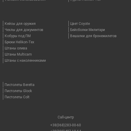
Кейсы для оружия
Цвет Coyote
Чехлы для документов
Бейсболки Милитари
Кобуры под ПМ
Вешалки для бронежилетов
Брюки Helikon-Tex
Штаны олива
Штаны Multicam
Штаны с наколенниками
Пистолеты Beretta
Пистолеты Glock
Пистолеты Colt
Call-центр
+38(068)283-00-60