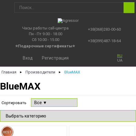
Часы работы call-центра
+38(068)283-00-60
Пн - Пт 9.00 - 18.00
Сб 10.00 - 15.00
+38(099)487-18-64
⭐Подарочные сертификаты
⭐
RU
Вход
Регистрация
UA
Главная
Производители
BlueMAX
►
►
BlueMAX
Сортировать
BEST
NEW