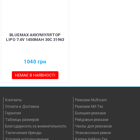
BLUEMAX АККУМУЛЯТОР
LIPO 7.4V 1450MAH 30C 31963
1040
грн
НЕМАЄ В НАЯВНОСТІ
Контакты
Рюкзаки Multicam
Оплата и Доставка
Рюкзаки Mil-Tec
Гарантия
Большие рюкзаки
Таблицы размеров
Рейдовые рюкзаки
Благодарность за внимательность
Чехлы для рюкзаков
Тактические бренды
Упаковочные ремни
Условия использования
Куртки Helikon-Tex