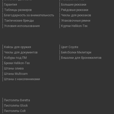
Гарантия
Большие рюкзаки
Таблицы размеров
Рейдовые рюкзаки
Благодарность за внимательность
Чехлы для рюкзаков
Тактические бренды
Упаковочные ремни
Условия использования
Куртки Helikon-Tex
Кейсы для оружия
Цвет Coyote
Чехлы для документов
Бейсболки Милитари
Кобуры под ПМ
Вешалки для бронежилетов
Брюки Helikon-Tex
Штаны олива
Штаны Multicam
Штаны с наколенниками
Пистолеты Beretta
Пистолеты Glock
Пистолеты Colt