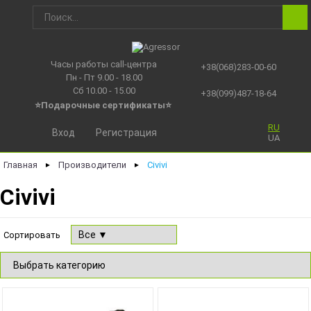
Часы работы call-центра
+38(068)283-00-60
Пн - Пт 9.00 - 18.00
Сб 10.00 - 15.00
+38(099)487-18-64
⭐Подарочные сертификаты
⭐
RU
Вход
Регистрация
UA
Главная
Производители
Civivi
►
►
Civivi
Сортировать