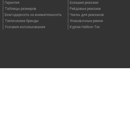
Гарантия
Большие рюкзаки
Таблицы размеров
Рейдовые рюкзаки
Благодарность за внимательность
Чехлы для рюкзаков
Тактические бренды
Упаковочные ремни
Условия использования
Куртки Helikon-Tex