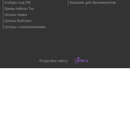
Кобуры под ПМ
Вешалки для бронежилетов
Брюки Helikon-Tex
Штаны олива
Штаны Multicam
Штаны с наколенниками
Розробка сайту