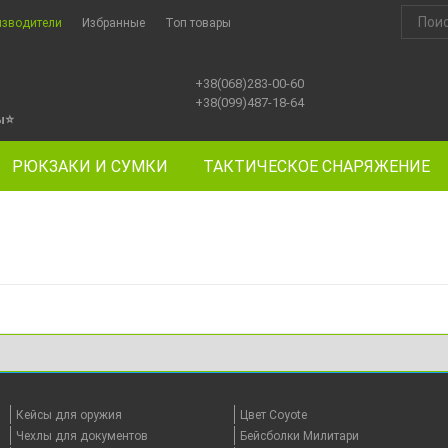
изводители
Избранные
Топ товары
+38(068)283-00-60
+38(099)487-18-64
ы
⭐
РЮКЗАКИ И СУМКИ
ТАКТИЧЕСКОЕ СНАРЯЖЕНИЕ
Кейсы для оружия
Цвет Coyote
Чехлы для документов
Бейсболки Милитари