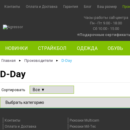
Контакты
Оплата и Доставка
Гарантия
Блог
Ваш размер
Про
Часы работы call-центра
Пн - Пт 9.00 - 18.00
Сб 10.00 - 15.00
⭐Подарочные сертификат
НОВИНКИ
СТРАЙКБОЛ
ОДЕЖДА
ОБУВЬ
Главная
Производители
D-Day
►
►
D-Day
Сортировать
Контакты
Рюкзаки Multicam
Оплата и Доставка
Рюкзаки Mil-Tec