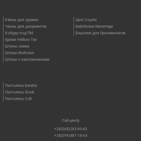
Кейсы для оружия
Цвет Coyote
Чехлы для документов
Бейсболки Милитари
Кобуры под ПМ
Вешалки для бронежилетов
Брюки Helikon-Tex
Штаны олива
Штаны Multicam
Штаны с наколенниками
Пистолеты Beretta
Пистолеты Glock
Пистолеты Colt
Call-центр
+38(068)283-00-60
+38(099)487-18-64