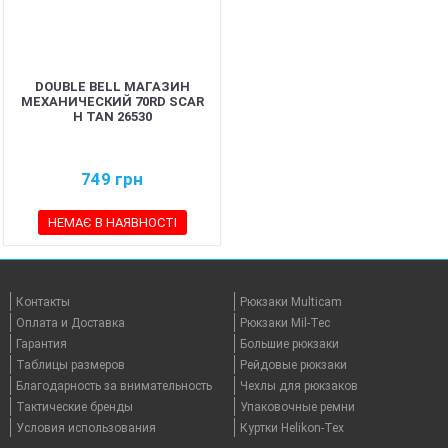
DOUBLE BELL МАГАЗИН
МЕХАНИЧЕСКИЙ 70RD SCAR
H TAN 26530
749
грн
НЕМАЄ В НАЯВНОСТІ
Контакты
Рюкзаки Multicam
Оплата и Доставка
Рюкзаки Mil-Tec
Гарантия
Большие рюкзаки
Таблицы размеров
Рейдовые рюкзаки
Благодарность за внимательность
Чехлы для рюкзаков
Тактические бренды
Упаковочные ремни
Условия использования
Куртки Helikon-Tex