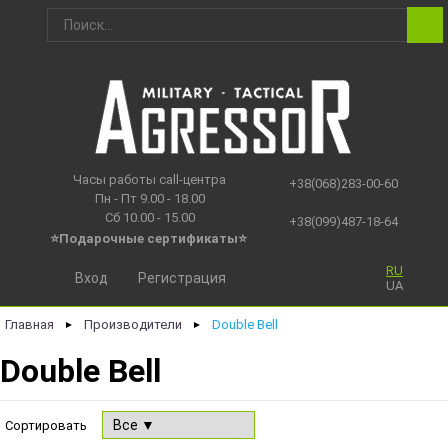
Часы работы call-центра
+38(068)283-00-60
Пн - Пт 9.00 - 18.00
Сб 10.00 - 15.00
+38(099)487-18-64
⭐Подарочные сертификаты
⭐
RU
Вход
Регистрация
UA
Главная
Производители
Double Bell
►
►
Double Bell
Сортировать