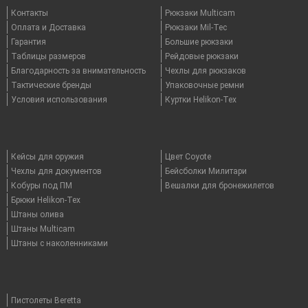
Контакты
Рюкзаки Multicam
Оплата и Доставка
Рюкзаки Mil-Tec
Гарантия
Большие рюкзаки
Таблицы размеров
Рейдовые рюкзаки
Благодарность за внимательность
Чехлы для рюкзаков
Тактические бренды
Упаковочные ремни
Условия использования
Куртки Helikon-Tex
Кейсы для оружия
Цвет Coyote
Чехлы для документов
Бейсболки Милитари
Кобуры под ПМ
Вешалки для бронежилетов
Брюки Helikon-Tex
Штаны олива
Штаны Multicam
Штаны с наколенниками
Пистолеты Beretta