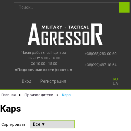
Часы работы call-центра
+38(068)283-00-60
Пн - Пт 9.00 - 18.00
Сб 10.00 - 15.00
+38(099)487-18-64
⭐Подарочные сертификаты
⭐
RU
Вход
Регистрация
UA
Главная
Производители
Kaps
►
►
Kaps
Сортировать