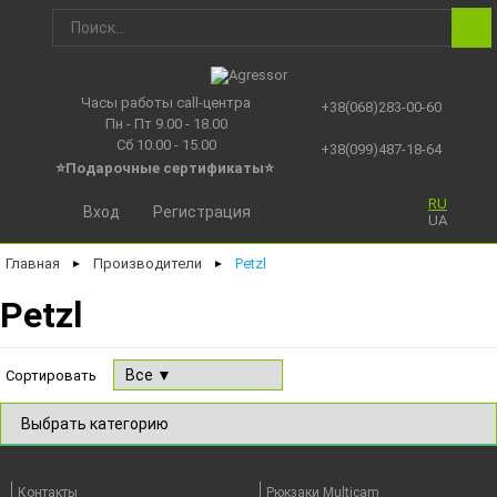
Часы работы call-центра
+38(068)283-00-60
Пн - Пт 9.00 - 18.00
Сб 10.00 - 15.00
+38(099)487-18-64
⭐Подарочные сертификаты
⭐
RU
Вход
Регистрация
UA
Главная
Производители
Petzl
►
►
Petzl
Сортировать
Контакты
Рюкзаки Multicam