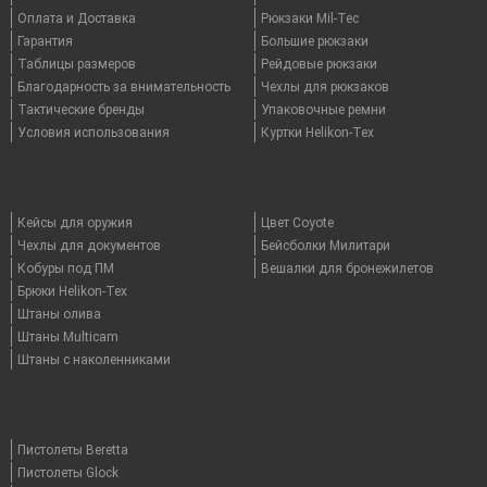
Оплата и Доставка
Рюкзаки Mil-Tec
Гарантия
Большие рюкзаки
Таблицы размеров
Рейдовые рюкзаки
Благодарность за внимательность
Чехлы для рюкзаков
Тактические бренды
Упаковочные ремни
Условия использования
Куртки Helikon-Tex
Кейсы для оружия
Цвет Coyote
Чехлы для документов
Бейсболки Милитари
Кобуры под ПМ
Вешалки для бронежилетов
Брюки Helikon-Tex
Штаны олива
Штаны Multicam
Штаны с наколенниками
Пистолеты Beretta
Пистолеты Glock