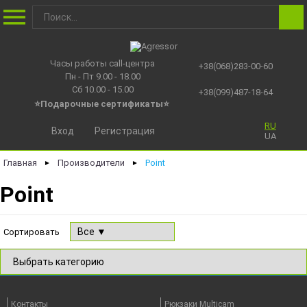
Часы работы call-центра
+38(068)283-00-60
Пн - Пт 9.00 - 18.00
Сб 10.00 - 15.00
+38(099)487-18-64
⭐Подарочные сертификаты
⭐
RU
Вход
Регистрация
UA
Главная
Производители
Point
►
►
Point
Сортировать
Контакты
Рюкзаки Multicam