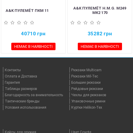
A&K ПУЛЕМЁТ H.M.G. M249
A&K ПУЛЕМЁТ ПКМ 11
MK2 170
40710
грн
35282
грн
НЕМАЄ В НАЯВНОСТІ
НЕМАЄ В НАЯВНОСТІ
Контакты
Рюкзаки Multicam
Оплата и Доставка
Рюкзаки Mil-Tec
Гарантия
Большие рюкзаки
Таблицы размеров
Рейдовые рюкзаки
Благодарность за внимательность
Чехлы для рюкзаков
Тактические бренды
Упаковочные ремни
Условия использования
Куртки Helikon-Tex
Кейсы для оружия
Цвет Coyote