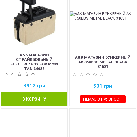
A&K МАГАЗИН
A&K МАГАЗИН БУНКЕРНЫЙ
СТРАЙКБОЛЬНЫЙ
АК 350BBS METAL BLACK
ELECTRIC BOX FOR M249
31681
TAN 34082
3912
грн
531
грн
В КОРЗИНУ
НЕМАЄ В НАЯВНОСТІ