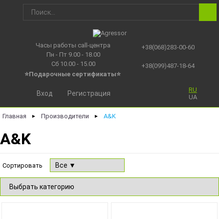
Часы работы call-центра
+38(068)283-00-60
Пн - Пт 9.00 - 18.00
Сб 10.00 - 15.00
+38(099)487-18-64
⭐Подарочные сертификаты
⭐
RU
Вход
Регистрация
UA
Главная
Производители
A&K
►
►
A&K
Сортировать