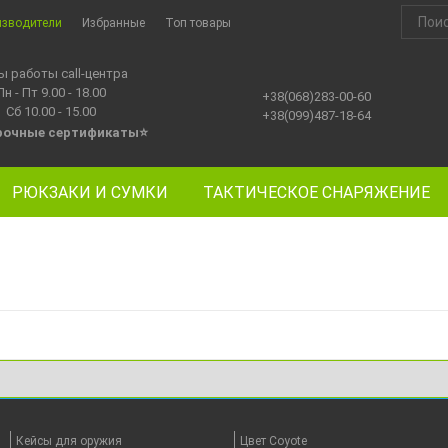
изводители
Избранные
Топ товары
ы работы call-центра
Пн - Пт 9.00 - 18.00
+38(068)283-00-60
Сб 10.00 - 15.00
+38(099)487-18-64
рочные сертификаты
⭐
РЮКЗАКИ И СУМКИ
ТАКТИЧЕСКОЕ СНАРЯЖЕНИЕ
Кейсы для оружия
Цвет Coyote