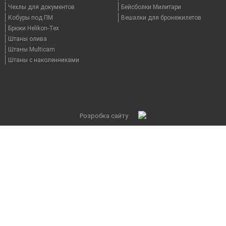
Чехлы для документов
Бейсболки Милитари
Кобуры под ПМ
Вешалки для бронежилетов
Брюки Helikon-Tex
Штаны олива
Штаны Multicam
Штаны с наколенниками
Розробка сайту