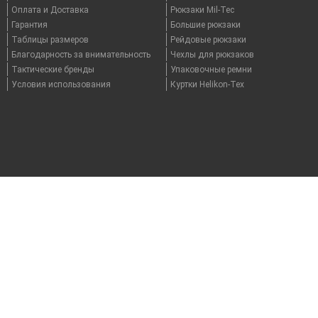
Оплата и Доставка
Рюкзаки Mil-Tec
Гарантия
Большие рюкзаки
Таблицы размеров
Рейдовые рюкзаки
Благодарность за внимательность
Чехлы для рюкзаков
Тактические бренды
Упаковочные ремни
Условия использования
Куртки Helikon-Tex