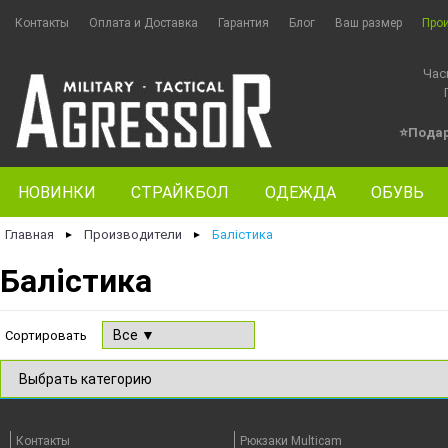
Контакты
Оплата и Доставка
Гарантия
Блог
Ваш размер
Про
Час
⭐Пода
НОВИНКИ
СТРАЙКБОЛ
ОДЕЖДА
ОБУВЬ
Главная
Производители
Балістика
►
►
Балістика
Сортировать
Контакты
Рюкзаки Multicam