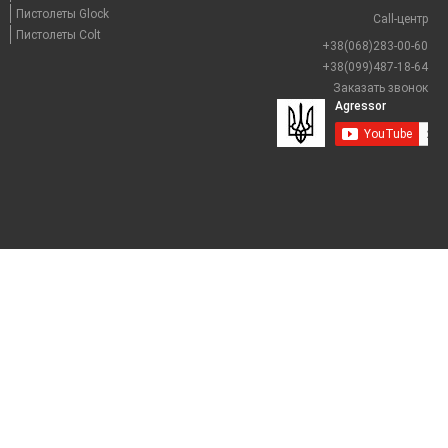
Пистолеты Glock
Call-центр
Пистолеты Colt
+38(068)283-00-60
+38(099)487-18-64
Заказать звонок