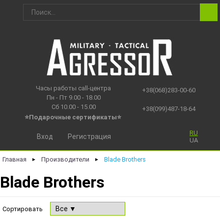
Часы работы call-центра
+38(068)283-00-60
Пн - Пт 9.00 - 18.00
Сб 10.00 - 15.00
+38(099)487-18-64
⭐Подарочные сертификаты
⭐
RU
Вход
Регистрация
UA
Главная
Производители
Blade Brothers
►
►
Blade Brothers
Сортировать