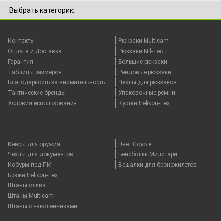
Контакты
Рюкзаки Multicam
Оплата и Доставка
Рюкзаки Mil-Tec
Гарантия
Большие рюкзаки
Таблицы размеров
Рейдовые рюкзаки
Благодарность за внимательность
Чехлы для рюкзаков
Тактические бренды
Упаковочные ремни
Условия использования
Куртки Helikon-Tex
Кейсы для оружия
Цвет Coyote
Чехлы для документов
Бейсболки Милитари
Кобуры под ПМ
Вешалки для бронежилетов
Брюки Helikon-Tex
Штаны олива
Штаны Multicam
Штаны с наколенниками