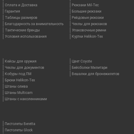
Оплата и Доставка
Рюкзаки Mil-Tec
Гарантия
Большие рюкзаки
Таблицы размеров
Рейдовые рюкзаки
Благодарность за внимательность
Чехлы для рюкзаков
Тактические бренды
Упаковочные ремни
Условия использования
Куртки Helikon-Tex
Кейсы для оружия
Цвет Coyote
Чехлы для документов
Бейсболки Милитари
Кобуры под ПМ
Вешалки для бронежилетов
Брюки Helikon-Tex
Штаны олива
Штаны Multicam
Штаны с наколенниками
Пистолеты Beretta
Пистолеты Glock