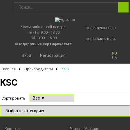
Часы работы call-центра
+38(068)283-00-60
Пн - Пт 9.00 - 18.00
Сб 10.00 - 15.00
+38(099)487-18-64
⭐Подарочные сертификаты
⭐
RU
Вход
Регистрация
UA
Главная
Производители
KSC
►
►
KSC
Сортировать
Контакты
Рюкзаки Multicam