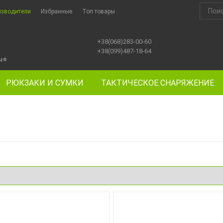
изводители
Избранные
Топ товары
+38(068)283-00-60
+38(099)487-18-64
ы
⭐
РЮКЗАКИ И СУМКИ
ТАКТИЧЕСКОЕ СНАРЯЖЕНИЕ