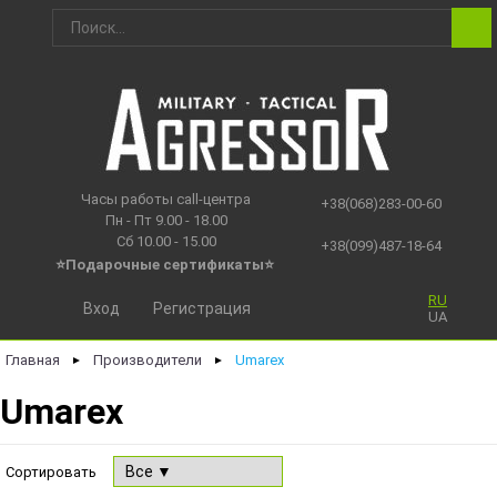
Часы работы call-центра
+38(068)283-00-60
Пн - Пт 9.00 - 18.00
Сб 10.00 - 15.00
+38(099)487-18-64
⭐Подарочные сертификаты
⭐
RU
Вход
Регистрация
UA
Главная
Производители
Umarex
►
►
Umarex
Сортировать