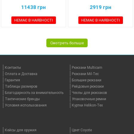
11438
грн
2919
грн
НЕМАЄ В НАЯВНОСТІ
НЕМАЄ В НАЯВНОСТІ
Смотреть больше
Контакты
Рюкзаки Multicam
Оплата и Доставка
Рюкзаки Mil-Tec
Гарантия
Большие рюкзаки
Таблицы размеров
Рейдовые рюкзаки
Благодарность за внимательность
Чехлы для рюкзаков
Тактические бренды
Упаковочные ремни
Условия использования
Куртки Helikon-Tex
Кейсы для оружия
Цвет Coyote