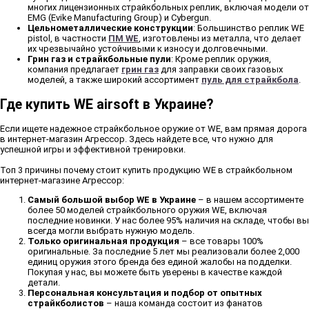
многих лицензионных страйкбольных реплик, включая модели от
EMG (Evike Manufacturing Group) и Cybergun.
Цельнометаллические конструкции
: Большинство реплик WE
pistol, в частности
ПМ WE
, изготовлены из металла, что делает
их чрезвычайно устойчивыми к износу и долговечными.
Грин газ и страйкбольные пули
: Кроме реплик оружия,
компания предлагает
грин газ
для заправки своих газовых
моделей, а также широкий ассортимент
пуль для страйкбола
.
Где купить WE airsoft в Украине?
Если ищете надежное страйкбольное оружие от WE, вам прямая дорога
в интернет-магазин Агрессор. Здесь найдете все, что нужно для
успешной игры и эффективной тренировки.
Топ 3 причины почему стоит купить продукцию WE в страйкбольном
интернет-магазине Агрессор:
Самый большой выбор WE в Украине
– в нашем ассортименте
более 50 моделей страйкбольного оружия WE, включая
последние новинки. У нас более 95% наличия на складе, чтобы вы
всегда могли выбрать нужную модель.
Только оригинальная продукция
– все товары 100%
оригинальные. За последние 5 лет мы реализовали более 2,000
единиц оружия этого бренда без единой жалобы на подделки.
Покупая у нас, вы можете быть уверены в качестве каждой
детали.
Персональная консультация и подбор от опытных
страйкболистов
– наша команда состоит из фанатов