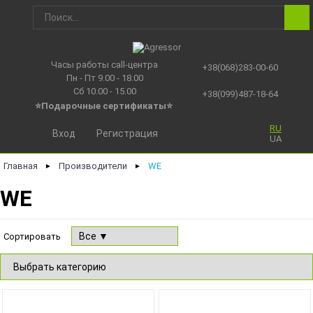
Часы работы call-центра
+38(068)283-00-60
Пн - Пт 9.00 - 18.00
Сб 10.00 - 15.00
+38(099)487-18-64
⭐Подарочные сертификаты
⭐
RU
Вход
Регистрация
UA
Главная
Производители
WE
►
►
WE
Сортировать