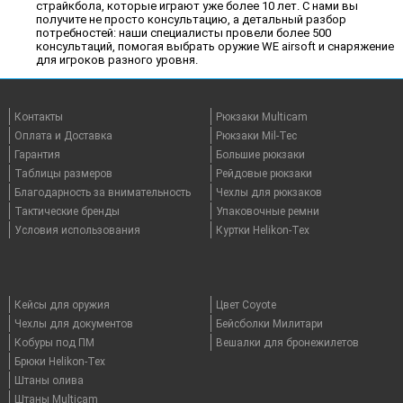
страйкбола, которые играют уже более 10 лет. С нами вы
получите не просто консультацию, а детальный разбор
потребностей: наши специалисты провели более 500
консультаций, помогая выбрать оружие WE airsoft и снаряжение
для игроков разного уровня.
Контакты
Рюкзаки Multicam
Оплата и Доставка
Рюкзаки Mil-Tec
Гарантия
Большие рюкзаки
Таблицы размеров
Рейдовые рюкзаки
Благодарность за внимательность
Чехлы для рюкзаков
Тактические бренды
Упаковочные ремни
Условия использования
Куртки Helikon-Tex
Кейсы для оружия
Цвет Coyote
Чехлы для документов
Бейсболки Милитари
Кобуры под ПМ
Вешалки для бронежилетов
Брюки Helikon-Tex
Штаны олива
Штаны Multicam