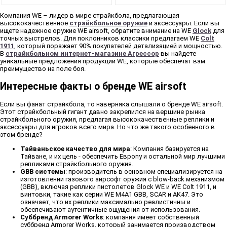
Компания WE – лидер в мире страйкбола, предлагающая
высококачественное
страйкбольное оружие
и аксессуары. Если вы
ищете надежное оружие WE airsoft, обратите внимание на WE
Glock
для
точных выстрелов. Для поклонников классики предлагаем WE
Colt
1911
, который поражает 90% покупателей детализацией и мощностью.
В
страйкбольном интернет-магазине Агрессор
вы найдете
уникальные предложения продукции WE, которые обеспечат вам
преимущество на поле боя.
Интересные факты о бренде WE airsoft
Если вы фанат страйкбола, то наверняка слышали о бренде WE airsoft.
Этот страйкбольный гигант давно закрепился на вершине рынка
страйкбольного оружия, предлагая высококачественные реплики и
аксессуары для игроков всего мира. Но что же такого особенного в
этом бренде?
Тайваньское качество для мира
: Компания базируется на
Тайване, и их цель - обеспечить Европу и остальной мир лучшими
репликами страйкбольного оружия.
GBB системы
: производитель в основном специализируется на
изготовлении газового аирсофт оружия с blow-back механизмом
(GBB), включая реплики пистолетов Glock WE и WE Colt 1911, и
винтовки, такие как серии WE M4A1 GBB, SCAR и AK47. Это
означает, что их реплики максимально реалистичны и
обеспечивают аутентичные ощущения от использования.
Суббренд Armorer Works
: компания имеет собственный
суббренд Armorer Works, который занимается производством