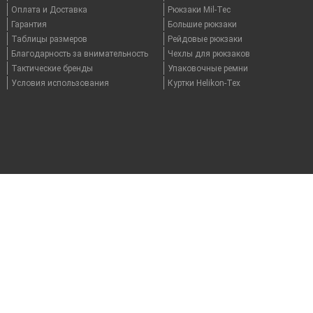
Оплата и Доставка
Рюкзаки Mil-Tec
Гарантия
Большие рюкзаки
Таблицы размеров
Рейдовые рюкзаки
Благодарность за внимательность
Чехлы для рюкзаков
Тактические бренды
Упаковочные ремни
Условия использования
Куртки Helikon-Tex