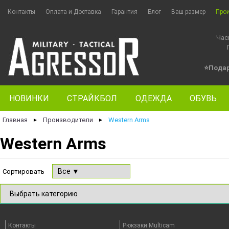
Контакты
Оплата и Доставка
Гарантия
Блог
Ваш размер
Про
Час
⭐Пода
НОВИНКИ
СТРАЙКБОЛ
ОДЕЖДА
ОБУВЬ
Главная
Производители
Western Arms
►
►
Western Arms
Сортировать
Контакты
Рюкзаки Multicam