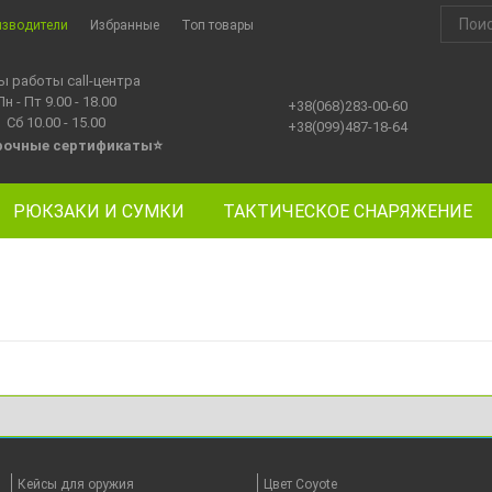
изводители
Избранные
Топ товары
ы работы call-центра
Пн - Пт 9.00 - 18.00
+38(068)283-00-60
Сб 10.00 - 15.00
+38(099)487-18-64
рочные сертификаты
⭐
РЮКЗАКИ И СУМКИ
ТАКТИЧЕСКОЕ СНАРЯЖЕНИЕ
Кейсы для оружия
Цвет Coyote