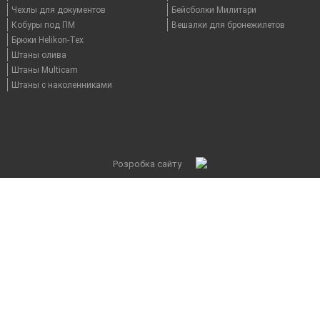
Чехлы для документов
Бейсболки Милитари
Кобуры под ПМ
Вешалки для бронежилетов
Брюки Helikon-Tex
Штаны олива
Штаны Multicam
Штаны с наколенниками
Розробка сайту