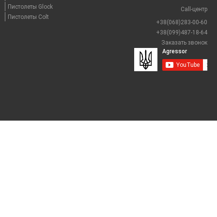
Пистолеты Glock
Call-центр
Пистолеты Colt
+38(068)283-00-60
+38(099)487-18-64
Заказать звонок