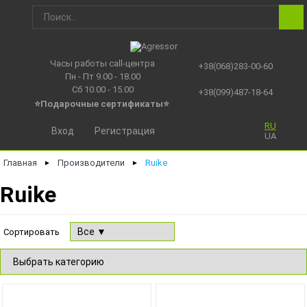
Часы работы call-центра
+38(068)283-00-60
Пн - Пт 9.00 - 18.00
Сб 10.00 - 15.00
+38(099)487-18-64
⭐Подарочные сертификаты
⭐
RU
Вход
Регистрация
UA
Главная
Производители
Ruike
►
►
Ruike
Сортировать