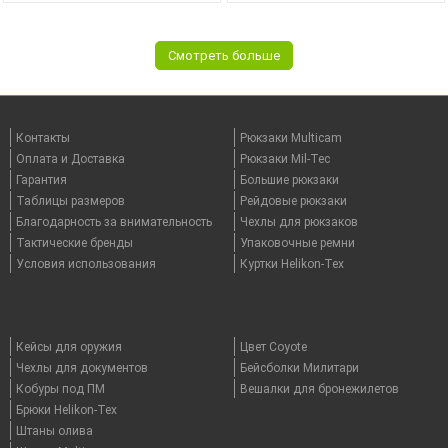
Смотреть больше
Контакты
Рюкзаки Multicam
Оплата и Доставка
Рюкзаки Mil-Tec
Гарантия
Большие рюкзаки
Таблицы размеров
Рейдовые рюкзаки
Благодарность за внимательность
Чехлы для рюкзаков
Тактические бренды
Упаковочные ремни
Условия использования
Куртки Helikon-Tex
Кейсы для оружия
Цвет Coyote
Чехлы для документов
Бейсболки Милитари
Кобуры под ПМ
Вешалки для бронежилетов
Брюки Helikon-Tex
Штаны олива