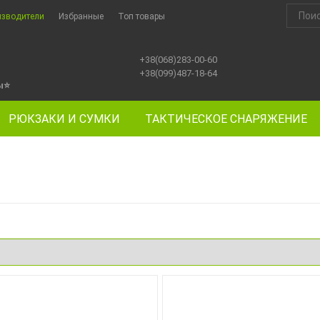
изводители
Избранные
Топ товары
+38(068)283-00-60
+38(099)487-18-64
ы
⭐
РЮКЗАКИ И СУМКИ
ТАКТИЧЕСКОЕ СНАРЯЖЕНИЕ