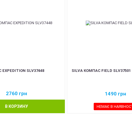
 EXPEDITION SLV37448
SILVA КОМПАС FIELD SLV37501
2760
грн
1490
грн
В КОРЗИНУ
НЕМАЄ В НАЯВНОС