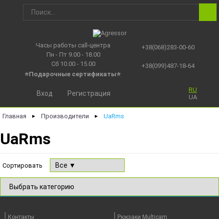
Часы работы call-центра
+38(068)283-00-60
Пн - Пт 9.00 - 18.00
Сб 10.00 - 15.00
+38(099)487-18-64
⭐Подарочные сертификаты
⭐
RU
Вход
Регистрация
UA
Главная
Производители
UaRms
►
►
UaRms
Сортировать
Контакты
Рюкзаки Multicam