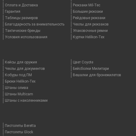
Оплата и Доставка
Рюкзаки Mil-Tec
Гарантия
Большие рюкзаки
Таблицы размеров
Рейдовые рюкзаки
Благодарность за внимательность
Чехлы для рюкзаков
Тактические бренды
Упаковочные ремни
Условия использования
Куртки Helikon-Tex
Кейсы для оружия
Цвет Coyote
Чехлы для документов
Бейсболки Милитари
Кобуры под ПМ
Вешалки для бронежилетов
Брюки Helikon-Tex
Штаны олива
Штаны Multicam
Штаны с наколенниками
Пистолеты Beretta
Пистолеты Glock