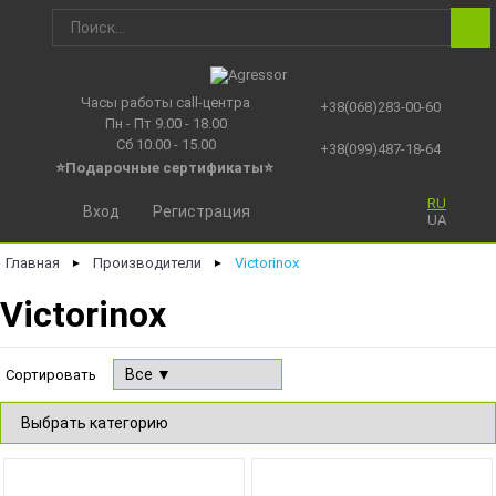
Часы работы call-центра
+38(068)283-00-60
Пн - Пт 9.00 - 18.00
Сб 10.00 - 15.00
+38(099)487-18-64
⭐Подарочные сертификаты
⭐
RU
Вход
Регистрация
UA
Главная
Производители
Victorinox
►
►
Victorinox
Сортировать