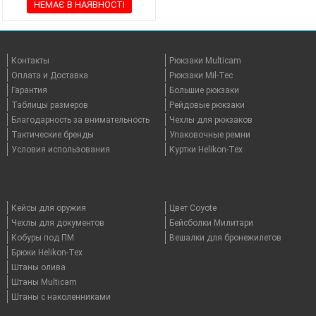
НЕМАЄ В НАЯВНОСТІ
Контакты
Рюкзаки Multicam
Оплата и Доставка
Рюкзаки Mil-Tec
Гарантия
Большие рюкзаки
Таблицы размеров
Рейдовые рюкзаки
Благодарность за внимательность
Чехлы для рюкзаков
Тактические бренды
Упаковочные ремни
Условия использования
Куртки Helikon-Tex
Кейсы для оружия
Цвет Coyote
Чехлы для документов
Бейсболки Милитари
Кобуры под ПМ
Вешалки для бронежилетов
Брюки Helikon-Tex
Штаны олива
Штаны Multicam
Штаны с наколенниками