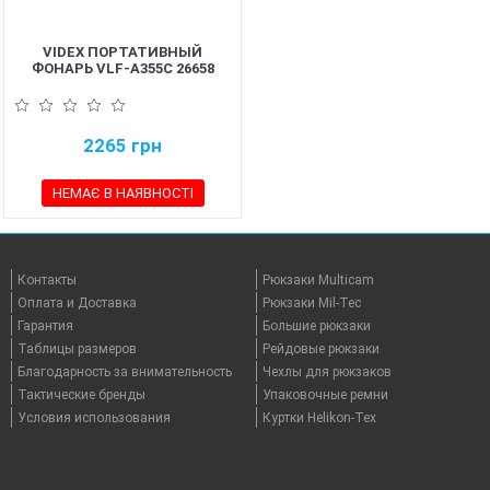
VIDEX ПОРТАТИВНЫЙ
ФОНАРЬ VLF-A355C 26658
2265
грн
НЕМАЄ В НАЯВНОСТІ
Контакты
Рюкзаки Multicam
Оплата и Доставка
Рюкзаки Mil-Tec
Гарантия
Большие рюкзаки
Таблицы размеров
Рейдовые рюкзаки
Благодарность за внимательность
Чехлы для рюкзаков
Тактические бренды
Упаковочные ремни
Условия использования
Куртки Helikon-Tex