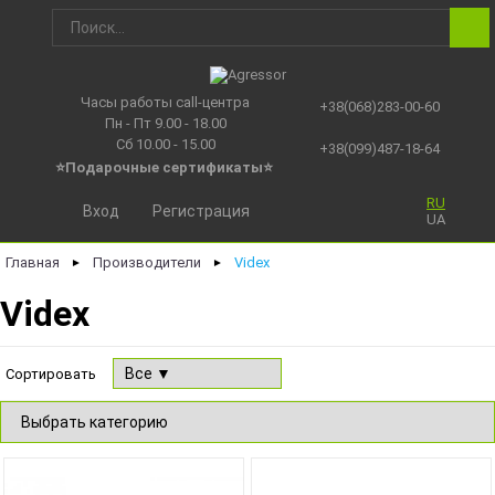
Часы работы call-центра
+38(068)283-00-60
Пн - Пт 9.00 - 18.00
Сб 10.00 - 15.00
+38(099)487-18-64
⭐Подарочные сертификаты
⭐
RU
Вход
Регистрация
UA
Главная
Производители
Videx
►
►
Videx
Сортировать