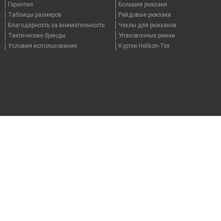
Гарантия
Большие рюкзаки
Таблицы размеров
Рейдовые рюкзаки
Благодарность за внимательность
Чехлы для рюкзаков
Тактические бренды
Упаковочные ремни
Условия использования
Куртки Helikon-Tex