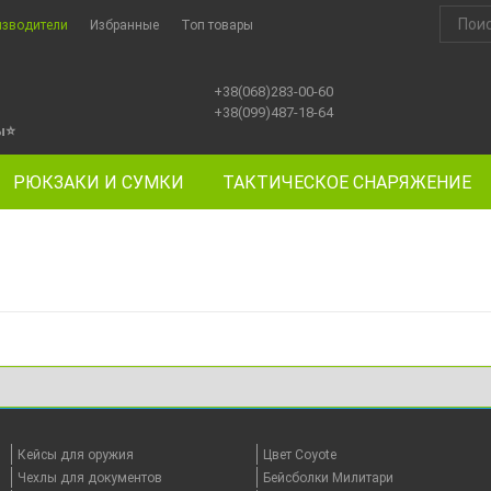
изводители
Избранные
Топ товары
+38(068)283-00-60
+38(099)487-18-64
ы
⭐
РЮКЗАКИ И СУМКИ
ТАКТИЧЕСКОЕ СНАРЯЖЕНИЕ
Кейсы для оружия
Цвет Coyote
Чехлы для документов
Бейсболки Милитари