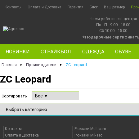
Контакты
Оплата и Доставка
Гарантия
Блог
Ваш размер
Про
Часы работы call-центра
Пн - Пт 9.00 - 18.00
Сб 10.00 - 15.00
⭐Подарочные сертификат
НОВИНКИ
СТРАЙКБОЛ
ОДЕЖДА
ОБУВЬ
Главная
Производители
ZC Leopard
►
►
ZC Leopard
Сортировать
Контакты
Рюкзаки Multicam
Оплата и Доставка
Рюкзаки Mil-Tec