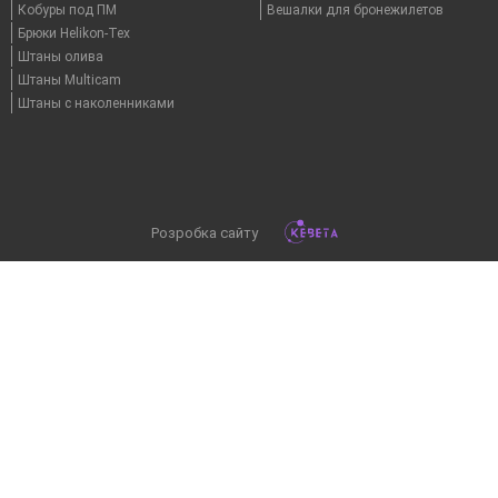
Кобуры под ПМ
Вешалки для бронежилетов
Брюки Helikon-Tex
Штаны олива
Штаны Multicam
Штаны с наколенниками
Розробка сайту