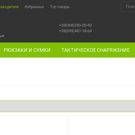
изводители
Избранные
Топ товары
+38(068)283-00-60
+38(099)487-18-64
ы
⭐
РЮКЗАКИ И СУМКИ
ТАКТИЧЕСКОЕ СНАРЯЖЕНИЕ