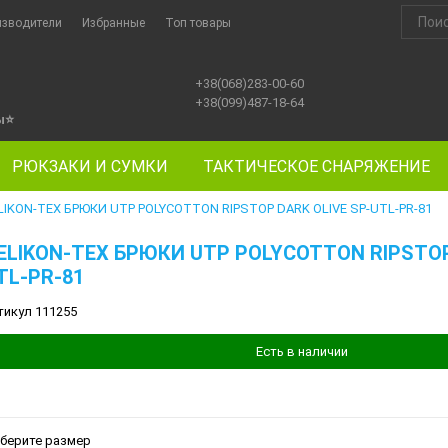
изводители
Избранные
Топ товары
+38(068)283-00-60
+38(099)487-18-64
ы
⭐
РЮКЗАКИ И СУМКИ
ТАКТИЧЕСКОЕ СНАРЯЖЕНИЕ
LIKON-TEX БРЮКИ UTP POLYCOTTON RIPSTOP DARK OLIVE SP-UTL-PR-81
ELIKON-TEX БРЮКИ UTP POLYCOTTON RIPSTOP
TL-PR-81
тикул 111255
Есть в наличии
берите размер