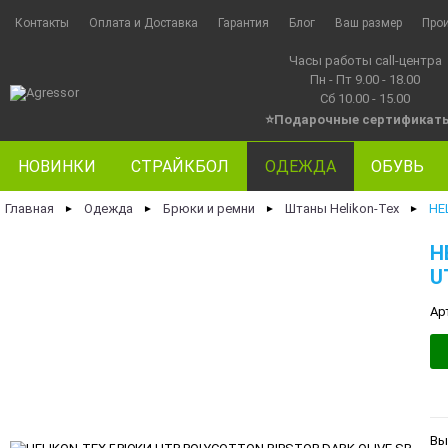
Контакты
Оплата и Доставка
Гарантия
Блог
Ваш размер
Про
Часы работы call-центра
Пн - Пт 9.00 - 18.00
Сб 10.00 - 15.00
⭐Подарочные сертификат
НОВИНКИ
СТРАЙКБОЛ
ОДЕЖДА
ОБУВЬ
Главная
Одежда
Брюки и ремни
Штаны Helikon-Tex
HE
►
►
►
►
H
U
Ар
Вы