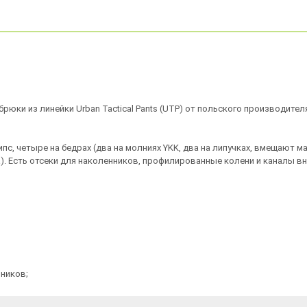
е брюки из линейки Urban Tactical Pants (UTP) от польского производите
с, четыре на бедрах (два на молниях YKK, два на липучках, вмещают ма
bra). Есть отсеки для наколенников, профилированные колени и каналы в
нников;