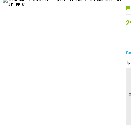
2
Се
Пр
О