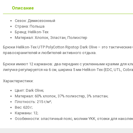
Описание
Сезон: Демисезонный
Страна: Польша
Бренд: Helikon-Tex
Материал: Хлопок, Эластан, Полиэстер
Брюки Helikon-Tex UTP PolyCotton Ripstop Dark Olive – это тактически
правоохранителей и любителей активного отдыха.
Брюки имеют 12 карманов: два передних с усиленными краями для клип
липучке регулируется на 6 см, ширина 5 мм Helikon-Tex (EDC, UTL, Co
Характеристики:
Цвет: Dark Olive;
Материал: 60% хлопок, 37% полиэстер, 3% эластан;
Плотность: 215 г/м²;
Вес: 620 г;
Карманы: 12;
Особенности: эластичный пояс, молнии YKK, отсеки для наколе