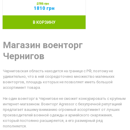
2785
грн
1810
грн
В КОРЗИНУ
Магазин военторг
Чернигов
Черниговская область находится на границе с РФ, поэтому не
удивительно, что в ней сосредоточено множество маленьких
военторгов, площадь которых не позволяет иметь большой
ассортимент товара.
Ни один военторг в Чернигове не сможет конкурировать с крупным
интернет-магазином. Военторг Agressor с безупречной репутацией
предлагает вашему вниманию огромный ассортимент от лучших
производителей военной одежды и армейского снаряжения,
который постоянно расширяется, а его размерный ряд
пополняется.