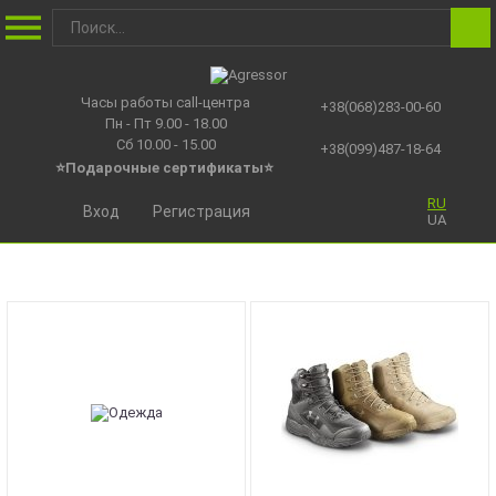
Часы работы call-центра
+38(068)283-00-60
Пн - Пт 9.00 - 18.00
Сб 10.00 - 15.00
+38(099)487-18-64
⭐Подарочные сертификаты
⭐
RU
Вход
Регистрация
UA