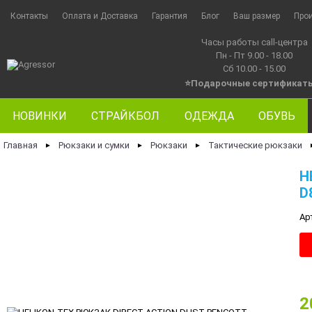
Контакты
Оплата и Доставка
Гарантия
Блог
Ваш размер
Про
Часы работы call-центра
Пн - Пт 9.00 - 18.00
Сб 10.00 - 15.00
⭐Подарочные сертификат
НОВИНКИ
СТРАЙКБОЛ
ОДЕЖДА
ОБУВЬ
Главная
Рюкзаки и сумки
Рюкзаки
Тактические рюкзаки
►
►
►
H
D
Ар
2