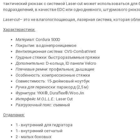
тактический рюкзак с системой Laser-cut может использоваться для 
подразделений, в качестве EDC или однодневного, штурмового рюкз
Laser-
cut
– это не влагопоглощающая, лазерная система, которая обле
Характеристики:
Материал:
Cordura 500D
Покрытие:
водонепроницаемое
Вентиляционная система:
CVS-CombatVent
Грудные стяжки:
быстроразъемные пряжки
Дополнительно:
D-кольца, ID панели Velcro
Плечевые ремни:
профильные, дышащие
Особенность:
компрессионные стяжки
Совместимость:
15-дюймовый ноутбук
Ручка для переноски:
паракорд (2,5 м)
Фурнитура:
YKK®, Duraflex®/WooJin
Интерфейс
M.
O.
L.
L.
E.:
Laser Cut
Разгрузочный пояс:
съемный
Отделения:
1 - внутренний для гидратора
1 - внутренний сетчатый
2 - малых боковых