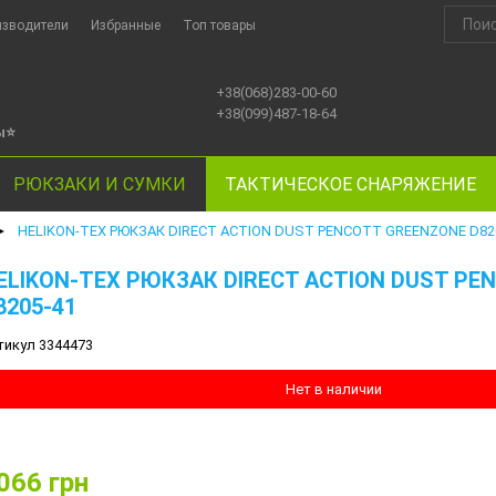
изводители
Избранные
Топ товары
+38(068)283-00-60
+38(099)487-18-64
ы
⭐
РЮКЗАКИ И СУМКИ
ТАКТИЧЕСКОЕ СНАРЯЖЕНИЕ
HELIKON-TEX РЮКЗАК DIRECT ACTION DUST PENCOTT GREENZONE D82
►
ELIKON-TEX РЮКЗАК DIRECT ACTION DUST PE
8205-41
тикул 3344473
Нет в наличии
066
грн