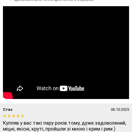
Стас
06.10.2025
Купляв у вас такі пару років тому, дуже задоволений,
міцні, якісні, круті, пройшли зі мною і крим і рим )