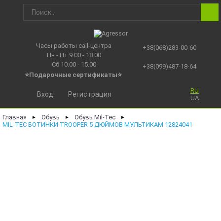
Часы работы call-центра
+38(068)283-00-60
Пн - Пт 9.00 - 18.00
Сб 10.00 - 15.00
+38(099)487-18-64
⭐Подарочные сертификаты
⭐
RU
Вход
Регистрация
UA
Главная
Обувь
Обувь Mil-Tec
►
►
►
MIL-TEC БОТИНКИ TROOPER 5 ДЮЙМОВ МУЛЬТИКАМ 12824041