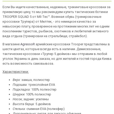
Если Вы ищите качественные, надежные, трекинговые кроссовки за
приемлемую цену, то мы рекомендуем купить тактические ботинки
TROOPER SQUAD 5 от Mil-Tec™. Военная обувь (тренировочные
кроссовки Трупера) от Милтек, - это немецкое качество за
невысокую плату, проверенное на протяжении многих лет не одним
поколением туристов, рыбаков, охотников и любителей активного
вида отдыха (тренировки на стрельбище, страйкбол).
В магазине
AgressoR
армейские кроссовки Trooper представлены в
шести цветах, которые всегда есть в наличии. Демисезонные,
тактические кроссовки «Трупер 5 дюймов» мы отправим в любой
уголок Украины в день заказа, но для жителей и гостей города Киева
есть возможность самовывоза.
Характеристики:
Верх:
замша, полиэстер
Подошва:
трехслойная EVA
Подкладка:
100% полиэстер
Шнурки:
100% полиэстер
Носок, задник:
усилены
Высота берца:
5 дюймов
Стелька:
съемная EVA (полиэфир)
Дополнительно:
петля для легкого обувания