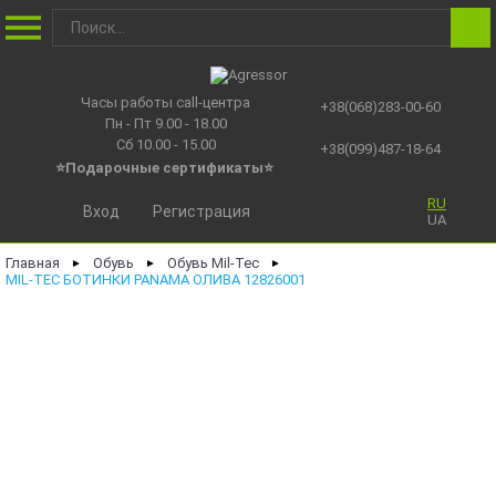
Часы работы call-центра
+38(068)283-00-60
Пн - Пт 9.00 - 18.00
Сб 10.00 - 15.00
+38(099)487-18-64
⭐Подарочные сертификаты
⭐
RU
Вход
Регистрация
UA
Главная
Обувь
Обувь Mil-Tec
►
►
►
MIL-TEC БОТИНКИ PANAMA ОЛИВА 12826001