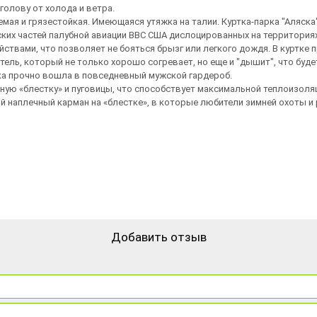
олову от холода и ветра.
ая и грязестойкая. Имеющаяся утяжка на талии. Куртка-парка "Аляска
ких частей палубной авиации ВВС США дислоцированных на территория
ствами, что позволяет не бояться брызг или легкого дождя. В куртке
ель, который не только хорошо согревает, но еще и "дышит", что будет 
ка прочно вошла в повседневный мужской гардероб.
ную «блестку» и пуговицы, что способствует максимальной теплоизоля
й наплечный карман на «блестке», в которые любители зимней охоты 
Добавить отзыв