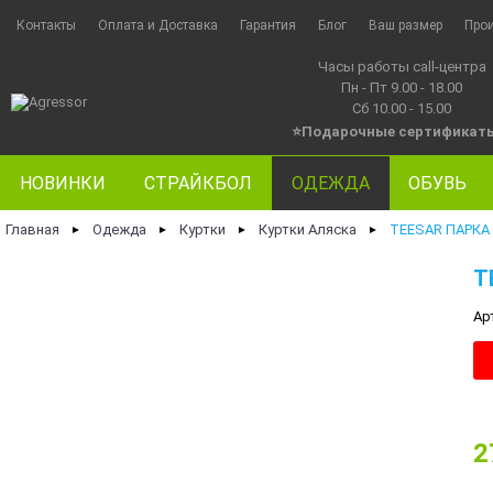
Контакты
Оплата и Доставка
Гарантия
Блог
Ваш размер
Про
Часы работы call-центра
Пн - Пт 9.00 - 18.00
Сб 10.00 - 15.00
⭐Подарочные сертификат
НОВИНКИ
СТРАЙКБОЛ
ОДЕЖДА
ОБУВЬ
Главная
Одежда
Куртки
Куртки Аляска
TEESAR ПАРКА 
►
►
►
►
T
Ар
2