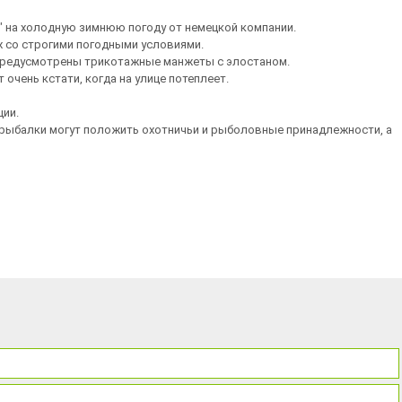
" на холодную зимнюю погоду от немецкой компании.
х со строгими погодными условиями.
 предусмотрены трикотажные манжеты с элостаном.
очень кстати, когда на улице потеплеет.
ции.
и рыбалки могут положить охотничьи и рыболовные принадлежности, а