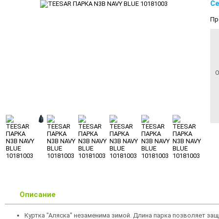
Се
Пр
О
Описание
Куртка "Аляска" незаменима зимой. Длина парка позволяет защ