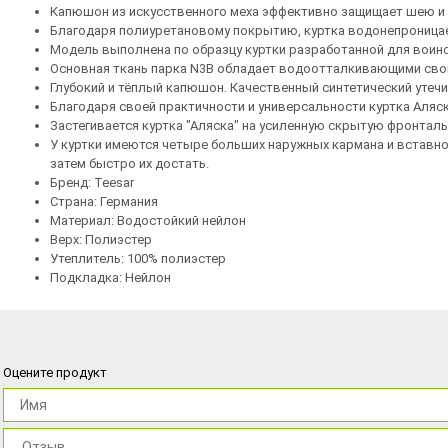
Капюшон из искусственного меха эффективно защищает шею и г
Благодаря полиуретановому покрытию, куртка водонепроницаем
Модель выполнена по образцу куртки разработанной для воинс
Основная ткань парка N3B обладает водоотталкивающими свой
Глубокий и тёплый капюшон. Качественный синтетический утечит
Благодаря своей практичности и универсальности куртка Аляс
Застегивается куртка "Аляска" на усиленную скрытую фронталь
У куртки имеются четыре больших наружных кармана и вставно
затем быстро их достать.
Бренд: Teesar
Страна: Германия
Материал: Водостойкий нейлон
Верх: Полиэстер
Утеплитель: 100% полиэстер
Подкладка: Нейлон
Оцените продукт