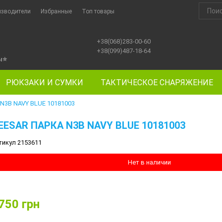
изводители
Избранные
Топ товары
+38(068)283-00-60
+38(099)487-18-64
ы
⭐
РЮКЗАКИ И СУМКИ
ТАКТИЧЕСКОЕ СНАРЯЖЕНИЕ
N3B NAVY BLUE 10181003
EESAR ПАРКА N3B NAVY BLUE 10181003
тикул 2153611
Нет в наличии
750
грн