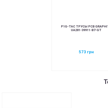
P1G-TAC ТРУСЫ PCB GRAPHI
UA281-39911-B7-GT
573
грн
Т
BEST