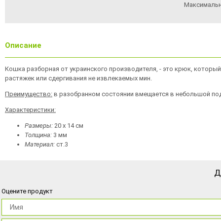
Максимальн
Описание
Кошка разборная от украинского производителя, - это крюк, который
растяжек или сдергивания не извлекаемых мин.
Преимущество:
в разобранном состоянии вмещается в небольшой по
Характеристики:
Размеры:
20 х 14 см
Толщина:
3 мм
Материал:
ст.3
Д
Оцените продукт