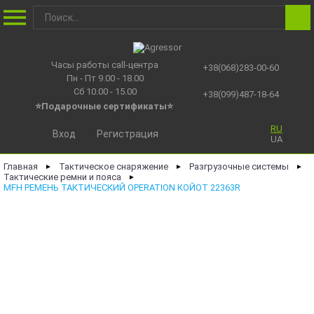
Часы работы call-центра
+38(068)283-00-60
Пн - Пт 9.00 - 18.00
Сб 10.00 - 15.00
+38(099)487-18-64
⭐Подарочные сертификаты
⭐
RU
Вход
Регистрация
UA
Главная
Тактическое снаряжение
Разгрузочные системы
►
►
►
Тактические ремни и пояса
►
MFH РЕМЕНЬ ТАКТИЧЕСКИЙ OPERATION КОЙОТ 22363R