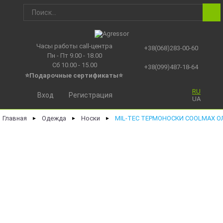
Часы работы call-центра
+38(068)283-00-60
Пн - Пт 9.00 - 18.00
Сб 10.00 - 15.00
+38(099)487-18-64
⭐Подарочные сертификаты
⭐
RU
Вход
Регистрация
UA
Главная
Одежда
Носки
MIL-TEC ТЕРМОНОСКИ COOLMAX ОЛ
►
►
►