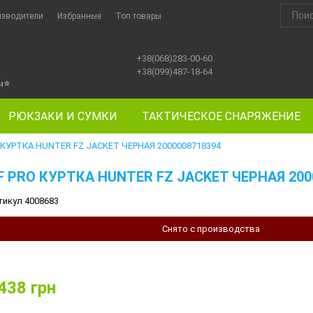
изводители
Избранные
Топ товары
+38(068)283-00-60
+38(099)487-18-64
ы
⭐
РЮКЗАКИ И СУМКИ
ТАКТИЧЕСКОЕ СНАРЯЖЕНИЕ
 КУРТКА HUNTER FZ JACKET ЧЕРНАЯ 2000008718394
F PRO КУРТКА HUNTER FZ JACKET ЧЕРНАЯ 200
тикул 4008683
Снято с производства
438
грн