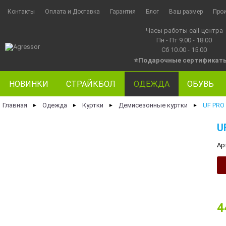
Контакты
Оплата и Доставка
Гарантия
Блог
Ваш размер
Про
Часы работы call-центра
Пн - Пт 9.00 - 18.00
Сб 10.00 - 15.00
⭐Подарочные сертификат
НОВИНКИ
СТРАЙКБОЛ
ОДЕЖДА
ОБУВЬ
Главная
Одежда
Куртки
Демисезонные куртки
UF PRO
►
►
►
►
U
Ар
4