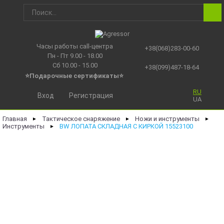
Часы работы call-центра
+38(068)283-00-60
Пн - Пт 9.00 - 18.00
Сб 10.00 - 15.00
+38(099)487-18-64
⭐Подарочные сертификаты
⭐
RU
Вход
Регистрация
UA
Главная
Тактическое снаряжение
Ножи и инструменты
►
►
►
Инструменты
BW ЛОПАТА СКЛАДНАЯ С КИРКОЙ 15523100
►