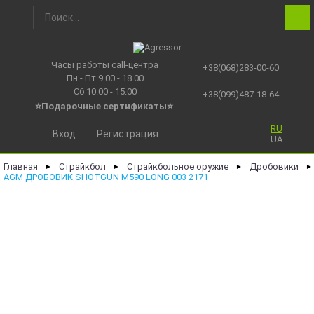
Часы работы call-центра
+38(068)283-00-60
Пн - Пт 9.00 - 18.00
Сб 10.00 - 15.00
+38(099)487-18-64
⭐Подарочные сертификаты
⭐
RU
Вход
Регистрация
UA
Главная
Страйкбол
Страйкбольное оружие
Дробовики
►
►
►
►
AGM ДРОБОВИК SHOTGUN M590 LONG 003 2171