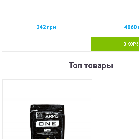
242
грн
4860
В КОР
Топ товары
BEST