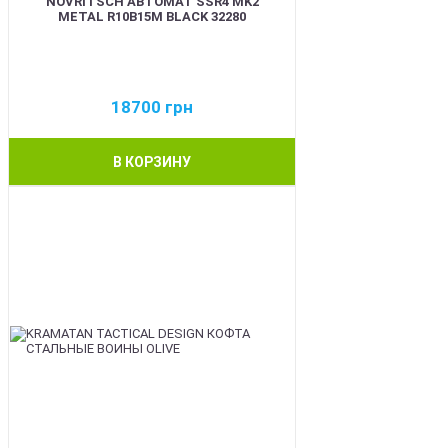
NOVRITSCH АВТОМАТ SSR4 MK2
METAL R10B15M BLACK 32280
18700
грн
В КОРЗИНУ
BEST