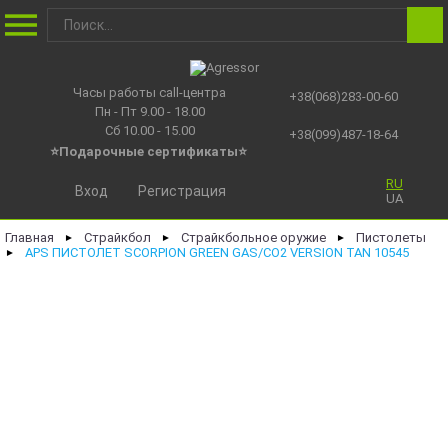
Часы работы call-центра
+38(068)283-00-60
Пн - Пт 9.00 - 18.00
Сб 10.00 - 15.00
+38(099)487-18-64
⭐Подарочные сертификаты
⭐
RU
Вход
Регистрация
UA
Главная
Страйкбол
Страйкбольное оружие
Пистолеты
►
►
►
APS ПИСТОЛЕТ SCORPION GREEN GAS/CO2 VERSION TAN 10545
►