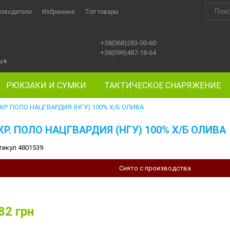
изводители
Избранные
Топ товары
+38(068)283-00-60
+38(099)487-18-64
ы
⭐
РЮКЗАКИ И СУМКИ
ТАКТИЧЕСКОЕ СНАРЯЖЕНИЕ
КР. ПОЛО НАЦГВАРДИЯ (НГУ) 100% Х/Б ОЛИВА
КР. ПОЛО НАЦГВАРДИЯ (НГУ) 100% Х/Б ОЛИВА
тикул 4801539
Снято с производства
82
грн