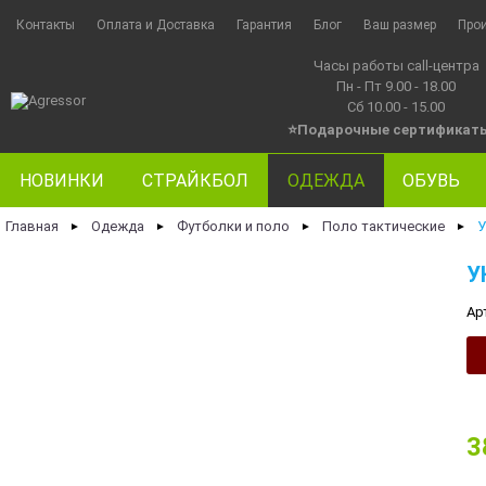
Контакты
Оплата и Доставка
Гарантия
Блог
Ваш размер
Про
Часы работы call-центра
Пн - Пт 9.00 - 18.00
Сб 10.00 - 15.00
⭐Подарочные сертификат
НОВИНКИ
СТРАЙКБОЛ
ОДЕЖДА
ОБУВЬ
Главная
Одежда
Футболки и поло
Поло тактические
У
►
►
►
►
У
Ар
3