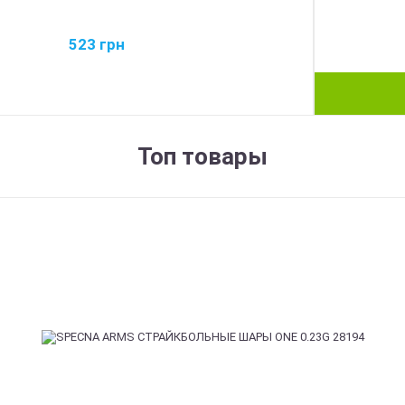
523
грн
Топ товары