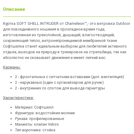
Описание
Куртка SOFT SHELL INTRUDER от Chameleon™,- это ветровка Outdoor
для повседневного ношения в прохладное время года,
изготовленная из трехслойной, дышащей, влагоотводящей,
сохраняющей тепло, ветронепроницаемой мембранной ткани.
Софтшелка станет идеальным выбором для любителей активного
отдыха, выходов на природу и тренировок на стрельбище, так как
абсолютно не сковывает движения и имеет легкий вес.
Карманы:
2 - фронтальных с сетчатыми вставками (доп. вентиляция)
2 - нарукавных (один с органайзером для ручек)
2 - внутренних со слотом для вывода гарнитуры
Характеристики:
Материал:
Cофтшелл
Фурнитура:
водостойкие молнии
Рукава:
профилированные
Манжеты:
клапан Velcro
Тип воротника:
стойка