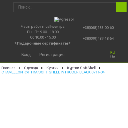
Часы работы call-центра
+38(068)283-00-60
Пн - Пт 9.00 - 18.00
Сб 10.00 - 15.00
+38(099)487-18-64
⭐Подарочные сертификаты
⭐
RU
Вход
Регистрация
UA
Главная
Одежда
Куртки
Куртки SoftShell
►
►
►
►
CHAMELEON КУРТКА SOFT SHELL INTRUDER BLACK 0711-04