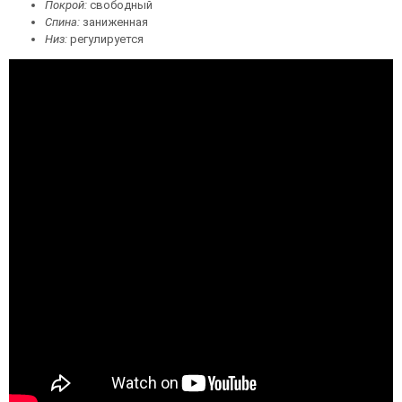
Покрой:
свободный
Спина:
заниженная
Низ:
регулируется