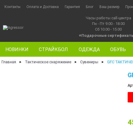
Контакты
Оплата и Доставка
Гарантия
Блог
Ваш размер
Про
Часы работы call-центра
Пн - Пт 9.00 - 18.00
Сб 10.00 - 15.00
⭐Подарочные сертификат
НОВИНКИ
СТРАЙКБОЛ
ОДЕЖДА
ОБУВЬ
Главная
Тактическое снаряжение
Сувениры
GFC ТАКТИЧЕ
►
►
►
G
Ар
4