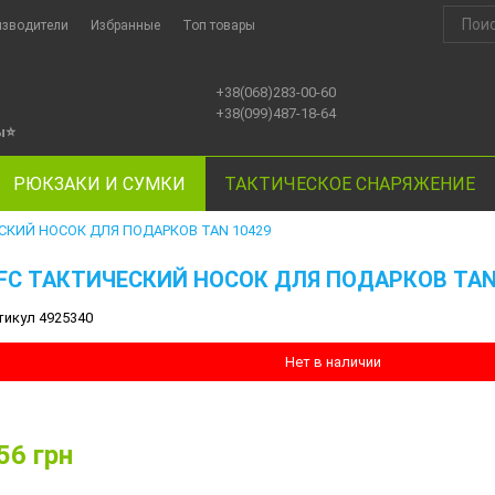
изводители
Избранные
Топ товары
+38(068)283-00-60
+38(099)487-18-64
ы
⭐
РЮКЗАКИ И СУМКИ
ТАКТИЧЕСКОЕ СНАРЯЖЕНИЕ
СКИЙ НОСОК ДЛЯ ПОДАРКОВ TAN 10429
FC ТАКТИЧЕСКИЙ НОСОК ДЛЯ ПОДАРКОВ TAN
тикул 4925340
Нет в наличии
56
грн