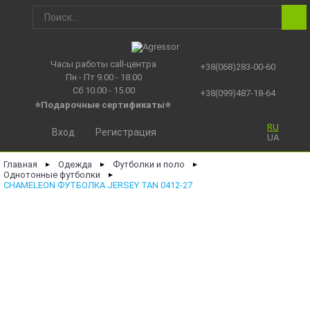
Часы работы call-центра
+38(068)283-00-60
Пн - Пт 9.00 - 18.00
Сб 10.00 - 15.00
+38(099)487-18-64
⭐Подарочные сертификаты
⭐
RU
Вход
Регистрация
UA
Главная
Одежда
Футболки и поло
►
►
►
Однотонные футболки
►
CHAMELEON ФУТБОЛКА JERSEY TAN 0412-27