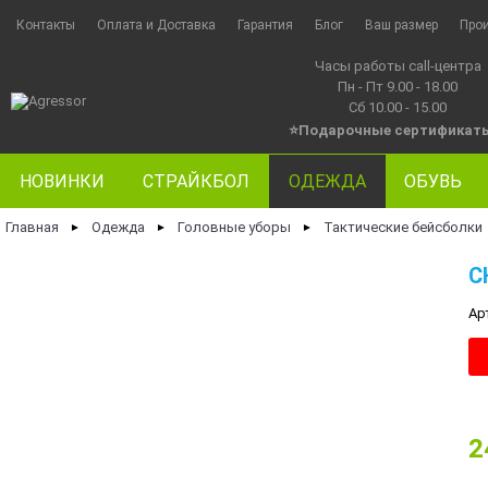
Контакты
Оплата и Доставка
Гарантия
Блог
Ваш размер
Про
Часы работы call-центра
Пн - Пт 9.00 - 18.00
Сб 10.00 - 15.00
⭐Подарочные сертификат
НОВИНКИ
СТРАЙКБОЛ
ОДЕЖДА
ОБУВЬ
Главная
Одежда
Головные уборы
Тактические бейсболки
►
►
►
C
Ар
2