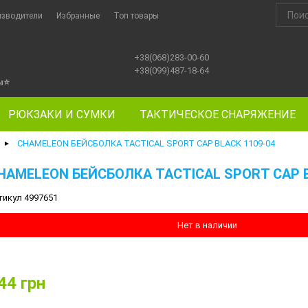
изводители
Избранные
Топ товары
+38(068)283-00-60
+38(099)487-18-64
ы
⭐
РЮКЗАКИ И СУМКИ
ТАКТИЧЕСКОЕ СНАРЯЖЕНИЕ
CHAMELEON БЕЙСБОЛКА TACTICAL SPORT CAP BLACK 1109-04
►
HAMELEON БЕЙСБОЛКА TACTICAL SPORT CAP B
тикул 4997651
Нет в наличии
44
грн