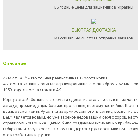
Выгодные цены для защитников Украины
БЫСТРАЯ ДОСТАВКА
Максимально быстрая отправка заказов
Описание
АКМ от E&L™ - это точная реалистичная аирсофт копия
Автомата Калашникова Модернизированного с калибром 7,62-мм, при
1959 году взамен автомата АК.
Корпус страйкбольного автомата сделан из стали, все внешние част
заводе, производящем боевые прототипы, поэтому части Airsoft-репл
взаимозаменяемы. Рукоятка из армированного пластика, цевье - из ф
E&L™ является новым, но уже зарекомендовавшим себя с хорошей с
страйкбольном рынке. Целью было создание максимально приближен
габаритам и весу аирсофт-автомата. Держа в руках реплики E&L - сра
это карабин или игрушка.