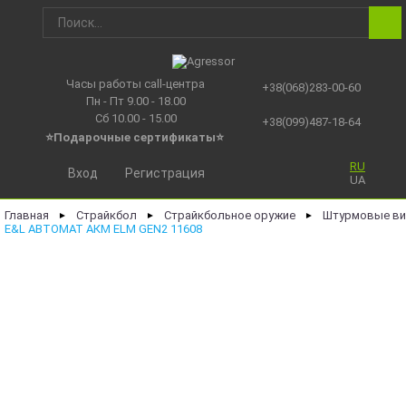
Часы работы call-центра
+38(068)283-00-60
Пн - Пт 9.00 - 18.00
Сб 10.00 - 15.00
+38(099)487-18-64
⭐Подарочные сертификаты
⭐
RU
Вход
Регистрация
UA
Главная
Страйкбол
Страйкбольное оружие
Штурмовые ви
►
►
►
E&L АВТОМАТ АКМ ELM GEN2 11608