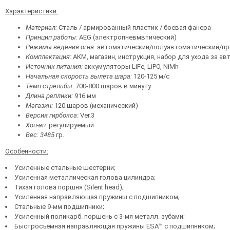
Характеристики:
Материал:
Сталь / армированный пластик / боевая фанера
Принцип работы:
AEG (электропневмвтический)
Режимы ведения огня:
автоматический/полуавтоматический/пр
Комплектация:
АКМ, магазин, инструкция, набор для ухода за а
Источник питания:
аккумуляторы LiFe, LiPO, NiMh
Начальная скорость вылета шара:
120-125 м/с
Темп стрельбы:
700-800 шаров в минуту
Длина реплики:
916 мм
Магазин:
120 шаров (механический)
Версия гирбокса:
Ver.3
Хоп-ап:
регулируемый
Вес: 3485
гр.
Особенности:
Усиленные стальные шестерни;
Усиленная металлическая голова цилиндра;
Тихая голова поршня (Silent head);
Усиленная направляющая пружины с подшипником;
Стальные 9-мм подшипники;
Усиленный поликарб. поршень с 3-мя металл. зубами;
Быстросъёмная направляющая пружины ESA™ с подшипником;