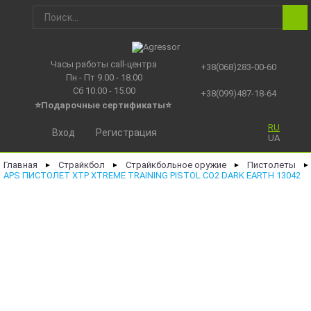
Часы работы call-центра
+38(068)283-00-60
Пн - Пт 9.00 - 18.00
Сб 10.00 - 15.00
+38(099)487-18-64
⭐Подарочные сертификаты
⭐
RU
Вход
Регистрация
UA
Главная
Страйкбол
Страйкбольное оружие
Пистолеты
►
►
►
►
APS ПИСТОЛЕТ XTP XTREME TRAINING PISTOL CO2 DARK EARTH 13042