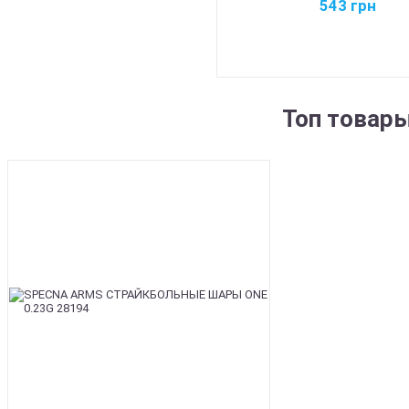
543
грн
Топ товар
BEST