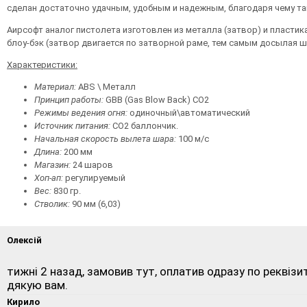
сделан достаточно удачным, удобным и надежным, благодаря чему т
Аирсофт аналог пистолета изготовлен из металла (затвор) и пластика
блоу-бэк (затвор двигается по затворной раме, тем самым досылая ш
Характеристики:
Материал:
ABS \ Металл
Принцип работы:
GBB (Gas Blow Back) CO2
Режимы ведения огня:
одиночный\автоматический
Источник питания:
CO2 баллончик.
Начальная скорость вылета шара:
100 м/с
Длина:
200 мм
Магазин:
24 шаров
Хоп-ап:
регулируемый
Вес:
830 гр.
Стволик:
90 мм (6,03)
Олексій
тижні 2 назад, замовив тут, оплатив одразу по реквізит
дякую вам.
Кирило