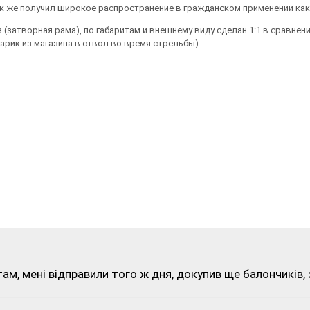
ак же получил широкое распространение в гражданском применении ка
 (затворная рама), по габаритам и внешнему виду сделан 1:1 в сравнен
арик из магазина в ствол во время стрельбы).
ам, мені відправили того ж дня, докупив ще балончиків, з