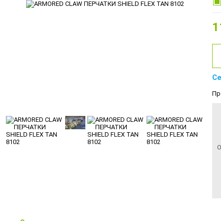
1
Се
Пр
О