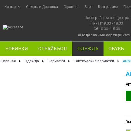
Контакты
Оплата и Доставка
Гарантия
Блог
Ваш размер
Про
Часы работы call-центра
Пн - Пт 9.00 - 18.00
Сб 10.00 - 15.00
⭐Подарочные сертификат
НОВИНКИ
СТРАЙКБОЛ
ОДЕЖДА
ОБУВЬ
Главная
Одежда
Перчатки
Тактические перчатки
ARM
►
►
►
►
A
Ар
Вы