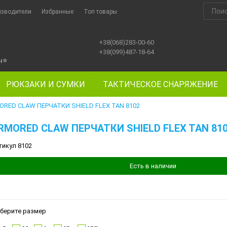
изводители
Избранные
Топ товары
+38(068)283-00-60
+38(099)487-18-64
ы
⭐
РЮКЗАКИ И СУМКИ
ТАКТИЧЕСКОЕ СНАРЯЖЕНИЕ
ORED CLAW ПЕРЧАТКИ SHIELD FLEX TAN 8102
RMORED CLAW ПЕРЧАТКИ SHIELD FLEX TAN 81
тикул 8102
Есть в наличии
берите размер