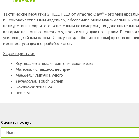
Описание
Тактические перчатки SHIELD FLEX от Armored Claw™,- это универсал
высококачественным изделием, обеспечивающим максимальный комфо
полиуретана, покрытого вспененным полимером для дополнительной 
которые поглощают энергию ударов и защищают от травм. Внешняя ст
усилена двойным слоем. К тому же, для большего комфорта на кончи
военнослужащих и страйкболистов.
Характеристики:
Внутренняя сторона:
синтетическая кожа
Материал:
спандекс, неопрен
Манжеты:
липучка Velcro
Технология:
Touch Screen
Накладки:
пена EVA
Вес
:
95 г
Оцените продукт