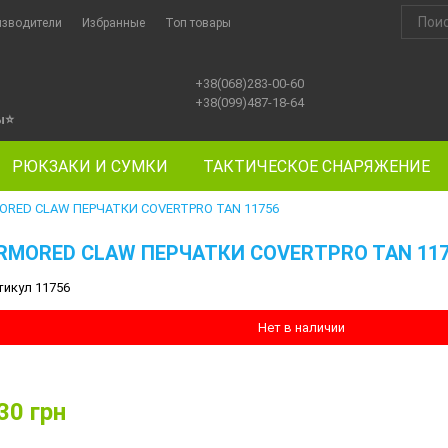
изводители
Избранные
Топ товары
+38(068)283-00-60
+38(099)487-18-64
ы
⭐
РЮКЗАКИ И СУМКИ
ТАКТИЧЕСКОЕ СНАРЯЖЕНИЕ
ORED CLAW ПЕРЧАТКИ COVERTPRO TAN 11756
RMORED CLAW ПЕРЧАТКИ COVERTPRO TAN 11
тикул 11756
Нет в наличии
30
грн