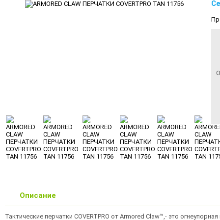
Се
Пр
О
Описание
Тактические перчатки COVERTPRO от Armored Claw™,- это огнеупорна