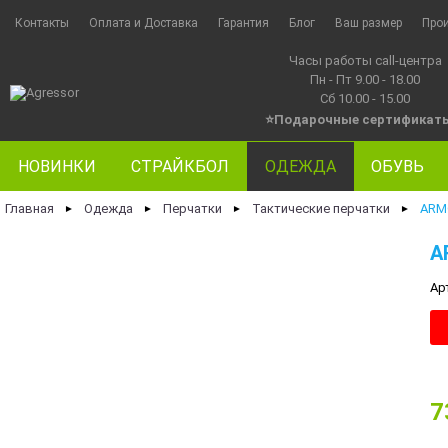
Контакты
Оплата и Доставка
Гарантия
Блог
Ваш размер
Про
Часы работы call-центра
Пн - Пт 9.00 - 18.00
Сб 10.00 - 15.00
⭐Подарочные сертификат
НОВИНКИ
СТРАЙКБОЛ
ОДЕЖДА
ОБУВЬ
Главная
Одежда
Перчатки
Тактические перчатки
ARM
►
►
►
►
A
Ар
7