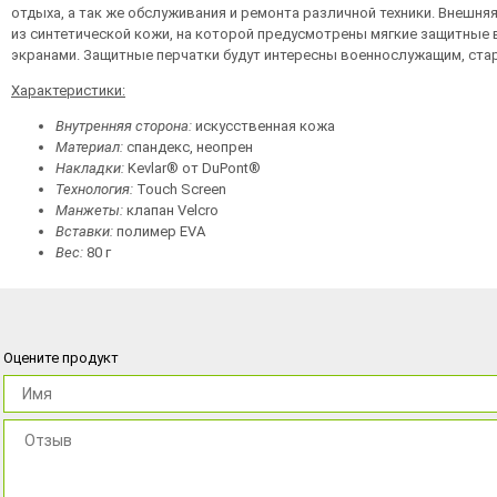
отдыха, а так же обслуживания и ремонта различной техники. Внешня
из синтетической кожи, на которой предусмотрены мягкие защитные 
экранами. Защитные перчатки будут интересны военнослужащим, ста
Характеристики:
Внутренняя сторона:
искусственная кожа
Материал:
спандекс, неопрен
Накладки:
Kevlar® от DuPont®
Технология:
Touch Screen
Манжеты:
клапан Velcro
Вставки:
полимер EVA
Вес:
80 г
Оцените продукт