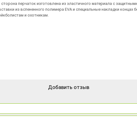
я сторона перчаток изготовлена из эластичного материала с защитным
вставки из вспененного полимера EVA и специальные накладки концах 
рйкболистам и охотникам.
Добавить отзыв