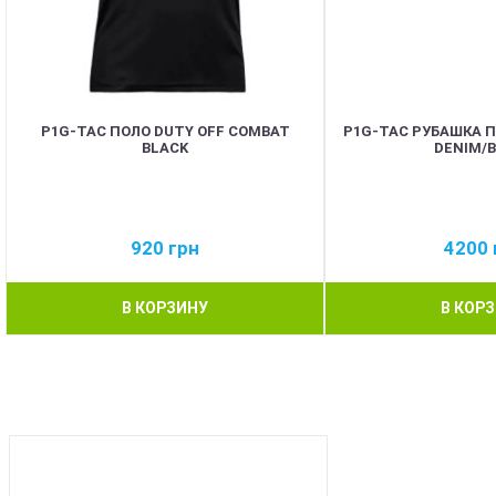
P1G-TAC ПОЛО DUTY OFF COMBAT
P1G-TAC РУБАШКА 
BLACK
DENIM/
920
грн
4200
В КОРЗИНУ
В КОР
BEST