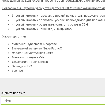
чему данная модель будет интересна военнослужащим, охотникам, ры
Согласно вышеупомянутому стандарту EN388: 2003 перчатки имеют ма
5 - устойчивость к порезам, высокий показатель, предусмотре
3 - устойчивость к проколам: усилие, необходимое для прокалы
4 - устойчивость к разрывам: усилие на разрыв 75 Н;
3 - устойчивость к ношению, 2000 циклов.
Характеристики:
Материал:
Dyneema®, Neoprene
Внутренний материал:
SuperFabric®
Ладони:
искусственная кожа
Манжеты:
липучка Velcro
Технология:
Touch Screen
Накладки:
EVA
Вес:
105 г
Оцените продукт