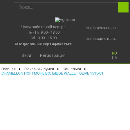
Часы работы call-центра
+38(068)283-00-60
Пн - Пт 9.00 - 18.00
Сб 10.00 - 15.00
+38(099)487-18-64
⭐Подарочные сертификаты
⭐
RU
Вход
Регистрация
UA
Главная
Рюкзаки и сумки
Кошельки
►
►
►
CHAMELEON ПОРТМОНЕ БОЛЬШОЕ WALLET OLIVE 1515-01