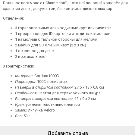
Большое портмоне от Chameleon™,– это нейлоновый кошелёк для
хранения денег, документов, банковских и дисконтных карт.
Отделения:
3 горизонтальных для кредитных карт или визиток
1 прозрачное для ID карточки и водительских прав
1 на молнии с тыльной стороны для мелочи
2 малых для SD или SIM карт (2 х 3 см)
1 основное для денег
2 вертикальных
Характеристики:
Материал:
Cordura1000D
Подкладка:
100% полиэстер
Размеры в открытом состоянии:
27.5 х 13 х 0,8 см
Особенность:
петля для страховочного шнура
Размеры в закрытом состоянии:
13 х 9 х 2 см
Края:
усилены текстильной лентой
Замок:
липучка Velcro
Вес:
53 г
Добавить отзыв